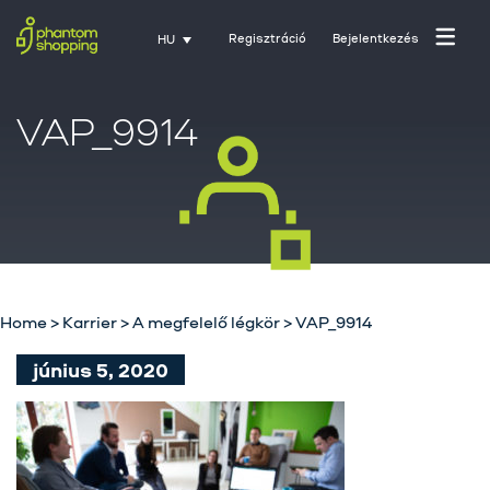
Regisztráció
Bejelentkezés
HU
VAP_9914
Home
>
Karrier
>
A megfelelő légkör
>
VAP_9914
Főoldal
június 5, 2020
Rólunk
Üzletágak
Szolgáltatásaink