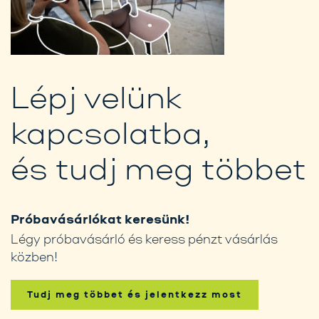
Lépj velünk
kapcsolatba,
és tudj meg többet
Próbavásárlókat keresünk!
Légy próbavásárló és keress pénzt vásárlás
közben!
Tudj meg többet és jelentkezz most