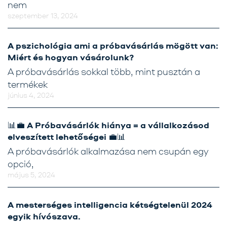
nem
szeptember 13, 2024
A pszichológia ami a próbavásárlás mögött van:
Miért és hogyan vásárolunk?
A próbavásárlás sokkal több, mint pusztán a
termékek
június 4, 2024
📊💼 A Próbavásárlók hiánya = a vállalkozásod
elveszített lehetőségei 💼📊
A próbavásárlók alkalmazása nem csupán egy
opció,
május 5, 2024
A mesterséges intelligencia kétségtelenül 2024
egyik hívószava.