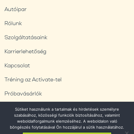
Autóipar
Rólunk
Szolgáltatásaink
Karrierlehetőség
Kapcsolat
Tréning az Activate-tel
Próbavásárlók
Blog
Sütiket használunk a tartalmak és hirdetések személyre
szabásához, közösségi funkciók biztosításához, valamint
Adatvédelmi feltételek
weboldalforgalmunk elemzéséhez. A weboldalon való
böngészés folytatásával Ön hozzájárul a sütik használatához.