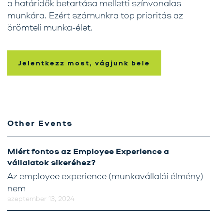
a határidők betartása melletti színvonalas
Karrier
munkára. Ezért számunkra top prioritás az
örömteli munka-élet.
Kapcsolat
Tréning
Jelentkezz most, vágjunk bele
Próbavásárlóknak
Blog
Other Events
Miért fontos az Employee Experience a
vállalatok sikeréhez?
Az employee experience (munkavállalói élmény)
nem
szeptember 13, 2024