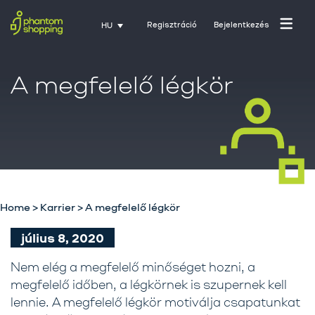
Regisztráció
Bejelentkezés
HU
A megfelelő légkör
Home
>
Karrier
>
A megfelelő légkör
Főoldal
július 8, 2020
Rólunk
Nem elég a megfelelő minőséget hozni, a
Üzletágak
megfelelő időben, a légkörnek is szupernek kell
Szolgáltatásaink
lennie. A megfelelő légkör motiválja csapatunkat