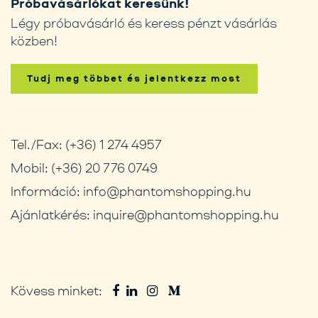
Próbavásárlókat keresünk!
Légy próbavásárló és keress pénzt vásárlás
közben!
Tudj meg többet és jelentkezz most
Tel./Fax:
(+36) 1 274 4957
Mobil:
(+36) 20 776 0749
Információ:
info@phantomshopping.hu
Ajánlatkérés:
inquire@phantomshopping.hu
Kövess minket: