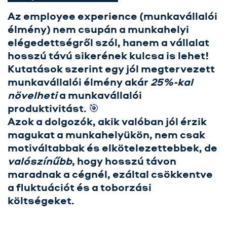
Az employee experience (munkavállalói
Rólunk
élmény) nem csupán a munkahelyi
Üzletágak
elégedettségről szól, hanem a vállalat
hosszú távú sikerének kulcsa is lehet!
Szolgáltatásaink
Kutatások szerint egy jól megtervezett
munkavállalói élmény akár
25%-kal
Karrier
növelheti
a munkavállalói
Kapcsolat
produktivitást. 🎯
Azok a dolgozók, akik valóban jól érzik
Tréning
magukat a munkahelyükön, nem csak
Próbavásárlóknak
motiváltabbak és elkötelezettebbek, de
valószínűbb
, hogy hosszú távon
Blog
maradnak a cégnél, ezáltal csökkentve
a fluktuációt és a toborzási
költségeket.