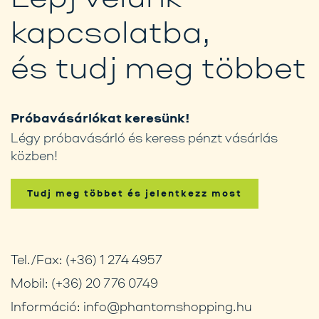
kapcsolatba,
és tudj meg többet
Próbavásárlókat keresünk!
Légy próbavásárló és keress pénzt vásárlás
közben!
Tudj meg többet és jelentkezz most
Tel./Fax:
(+36) 1 274 4957
Mobil:
(+36) 20 776 0749
Információ:
info@phantomshopping.hu