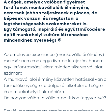
A cégek, amelyek valóban figyelmet
fordítanak munkavállalóik élményére,
nemcsak jobban teljesítenek a piacon, de
képesek vonzani és megtartani a
legtehetségesebb szakembereket is.
Egy támogató, inspiráló és együttműködésre
építő munkahelyi kultúra létrehozása
mindenkinek nyereség! 🌟
Az employee experience (munkavállalói élmény)
ma már nem csak egy divatos kifejezés, hanem
egy létfontosságú elem minden sikeres vállalat
számára.
A munkavállalói élmény közvetlen hatással van a
termelékenységre, a dolgozói elkötelezettségre
és a munkahelyi fluktuációra.
De hogyan válhat a vállalatod titkos fegyverévé?
Egy jól megtervezett employee experience
akár