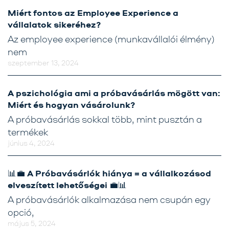
Miért fontos az Employee Experience a
vállalatok sikeréhez?
Az employee experience (munkavállalói élmény)
nem
szeptember 13, 2024
A pszichológia ami a próbavásárlás mögött van:
Miért és hogyan vásárolunk?
A próbavásárlás sokkal több, mint pusztán a
termékek
június 4, 2024
📊💼 A Próbavásárlók hiánya = a vállalkozásod
elveszített lehetőségei 💼📊
A próbavásárlók alkalmazása nem csupán egy
opció,
május 5, 2024