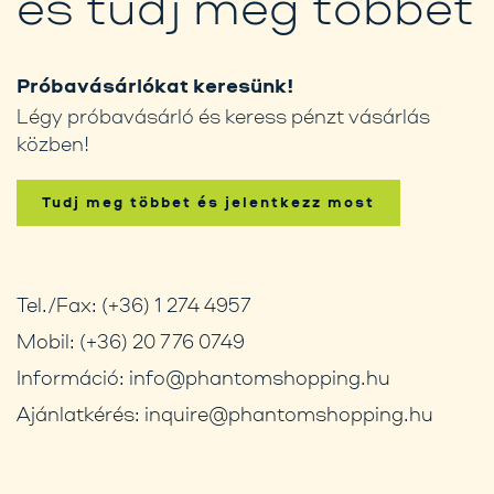
és tudj meg többet
Próbavásárlókat keresünk!
Légy próbavásárló és keress pénzt vásárlás
közben!
Tudj meg többet és jelentkezz most
Tel./Fax:
(+36) 1 274 4957
Mobil:
(+36) 20 776 0749
Információ:
info@phantomshopping.hu
Ajánlatkérés:
inquire@phantomshopping.hu