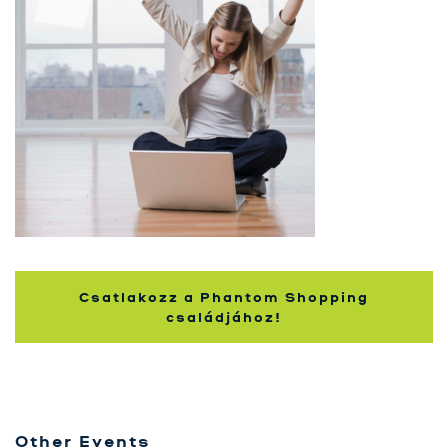
Szolgáltatásaink
Karrier
Kapcsolat
Tréning
Próbavásárlóknak
Blog
Csatlakozz a Phantom Shopping
családjához!
Other Events