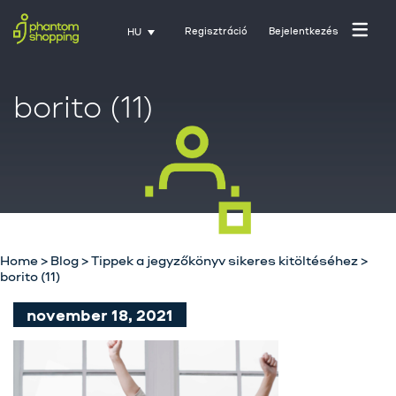
Regisztráció
Bejelentkezés
HU
borito (11)
Home
>
Blog
>
Tippek a jegyzőkönyv sikeres kitöltéséhez
>
borito (11)
Főoldal
november 18, 2021
Rólunk
Üzletágak