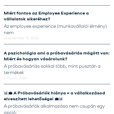
Miért fontos az Employee Experience a
vállalatok sikeréhez?
Az employee experience (munkavállalói élmény)
nem
szeptember 13, 2024
A pszichológia ami a próbavásárlás mögött van:
Miért és hogyan vásárolunk?
A próbavásárlás sokkal több, mint pusztán a
termékek
június 4, 2024
📊💼 A Próbavásárlók hiánya = a vállalkozásod
elveszített lehetőségei 💼📊
A próbavásárlók alkalmazása nem csupán egy
opció,