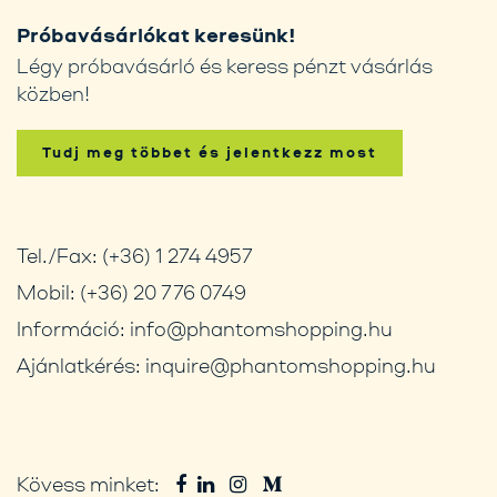
Próbavásárlókat keresünk!
Légy próbavásárló és keress pénzt vásárlás
közben!
Tudj meg többet és jelentkezz most
Tel./Fax:
(+36) 1 274 4957
Mobil:
(+36) 20 776 0749
Információ:
info@phantomshopping.hu
Ajánlatkérés:
inquire@phantomshopping.hu
Kövess minket: