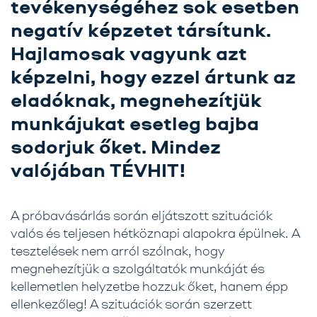
tevékenységéhez sok esetben
negatív képzetet társítunk.
Üzletágak
Hajlamosak vagyunk azt
Szolgáltatásaink
képzelni, hogy ezzel ártunk az
Karrier
eladóknak, megnehezítjük
Kapcsolat
munkájukat esetleg bajba
sodorjuk őket. Mindez
Tréning
valójában TÉVHIT!
Próbavásárlóknak
Blog
A próbavásárlás során eljátszott szituációk
valós és teljesen hétköznapi alapokra épülnek. A
tesztelések nem arról szólnak, hogy
megnehezítjük a szolgáltatók munkáját és
kellemetlen helyzetbe hozzuk őket, hanem épp
ellenkezőleg! A szituációk során szerzett