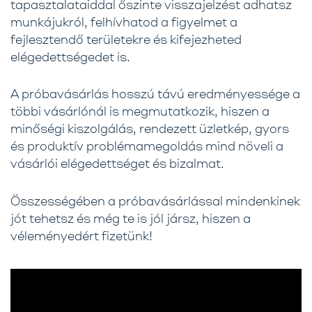
tapasztalataiddal őszinte visszajelzést adhatsz
munkájukról, felhívhatod a figyelmet a
fejlesztendő területekre és kifejezheted
elégedettségedet is.
A próbavásárlás hosszú távú eredményessége a
többi vásárlónál is megmutatkozik, hiszen a
minőségi kiszolgálás, rendezett üzletkép, gyors
és produktív problémamegoldás mind növeli a
vásárlói elégedettséget és bizalmat.
Összességében a próbavásárlással mindenkinek
jót tehetsz és még te is jól jársz, hiszen a
véleményedért fizetünk!