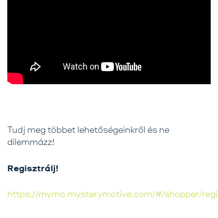
Tudj meg többet lehetőségeinkről és ne
dilemmázz!
Regisztrálj!
https://mymo.mysterymotive.com/#/shopper/regis