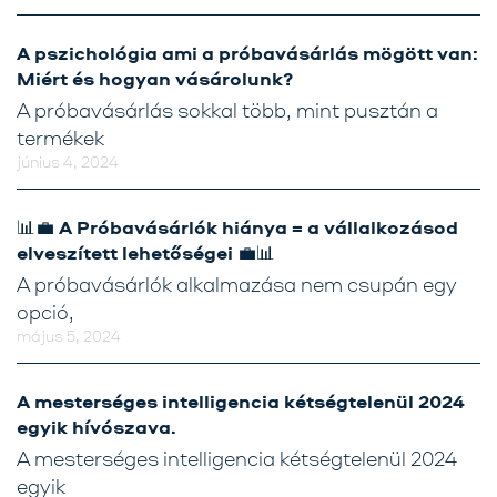
A pszichológia ami a próbavásárlás mögött van:
Miért és hogyan vásárolunk?
A próbavásárlás sokkal több, mint pusztán a
termékek
június 4, 2024
📊💼 A Próbavásárlók hiánya = a vállalkozásod
elveszített lehetőségei 💼📊
A próbavásárlók alkalmazása nem csupán egy
opció,
május 5, 2024
A mesterséges intelligencia kétségtelenül 2024
egyik hívószava.
A mesterséges intelligencia kétségtelenül 2024
egyik