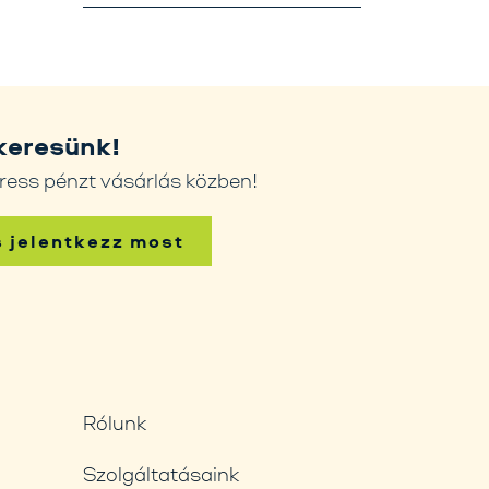
keresünk!
ress pénzt vásárlás közben!
s jelentkezz most
Rólunk
Szolgáltatásaink