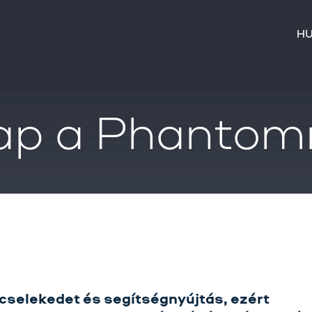
H
ap a Phantom
cselekedet és segítségnyújtás, ezért