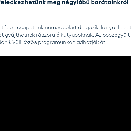
feledkezhetünk meg négylábú barátainkról
etében csapatunk nemes célért dolgozik: kutyaeledelt
t gyűjthetnek rászoruló kutyusoknak. Az összegyűlt
n kívüli közös programunkon adhatják át.