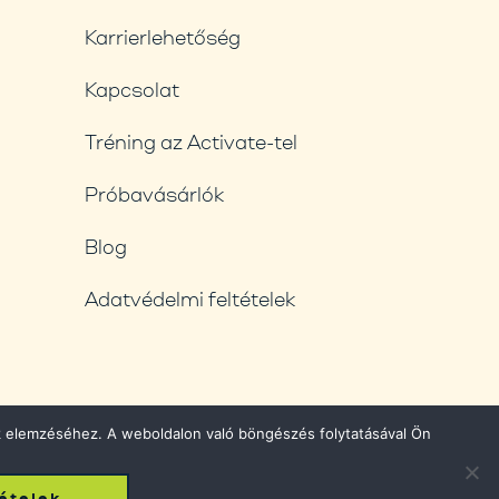
Karrierlehetőség
Kapcsolat
Tréning az Activate-tel
Próbavásárlók
Blog
Adatvédelmi feltételek
nk elemzéséhez. A weboldalon való böngészés folytatásával Ön
ételek