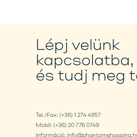
Lépj velünk
kapcsolatba,
és tudj meg 
Tel./Fax:
(+36) 1 274 4957
Mobil:
(+36) 20 776 0749
Információ:
info@phantomshopping.h