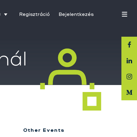
Regisztráció
Bejelentkezés
U
nál
Főoldal
Rólunk
Üzletágak
Szolgáltatásaink
Karrier
Kapcsolat
Other Events