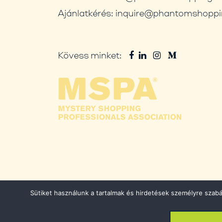
Ajánlatkérés:
inquire@phantomshoppi
Kövess minket:
Sütiket használunk a tartalmak és hirdetések személyre szab
© 2026 Phantom Shopping. All Rights 