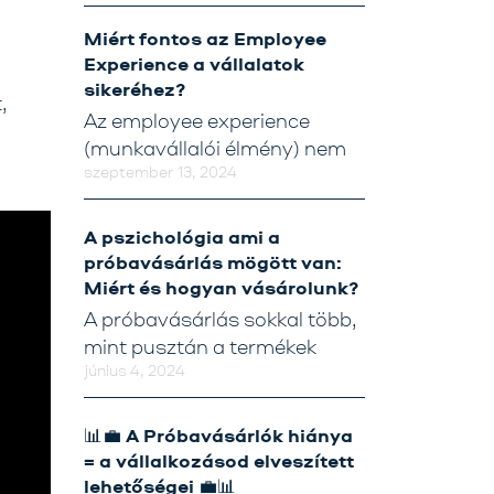
Tréning
Miért fontos az Employee
Experience a vállalatok
Próbavásárlóknak
sikeréhez?
,
Blog
Az employee experience
(munkavállalói élmény) nem
szeptember 13, 2024
A pszichológia ami a
próbavásárlás mögött van:
Miért és hogyan vásárolunk?
A próbavásárlás sokkal több,
mint pusztán a termékek
június 4, 2024
📊💼 A Próbavásárlók hiánya
= a vállalkozásod elveszített
lehetőségei 💼📊