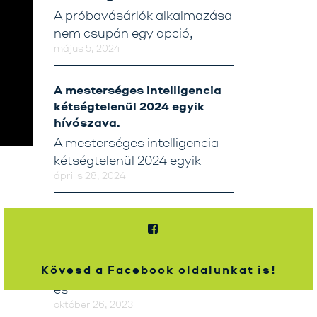
A próbavásárlók alkalmazása
nem csupán egy opció,
május 5, 2024
A mesterséges intelligencia
kétségtelenül 2024 egyik
hívószava.
A mesterséges intelligencia
kétségtelenül 2024 egyik
április 28, 2024
Irodai élet a Phantomnál –
valami készül…
Minden évben izgalommal
Kövesd a Facebook oldalunkat is!
várjuk a Halloween ünnepet
és
október 26, 2023