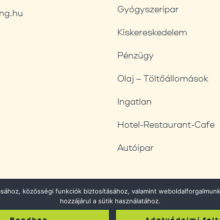
Gyógyszeripar
ng.hu
Kiskereskedelem
Pénzügy
Olaj – Töltőállomások
Ingatlan
Hotel-Restaurant-Cafe
Autóipar
ásához, közösségi funkciók biztosításához, valamint weboldalforgalmu
hozzájárul a sütik használatához.
Reserved.
Rendben
Adatvédelmi felt