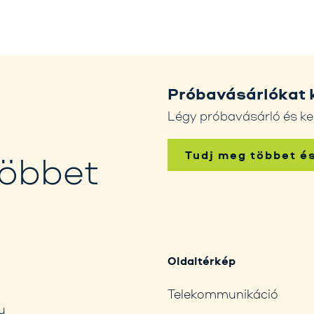
Próbavásárlókat 
Légy próbavásárló és ke
Tudj meg többet é
többet
Oldaltérkép
Telekommunikáció
u