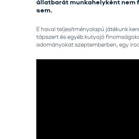
állatbarát munkahelyként nem 
sem.
E havai teljesítményalapú játékunk ker
tápszert és egyéb kutyajó finomságoka
adományokat szeptemberben, egy irodá