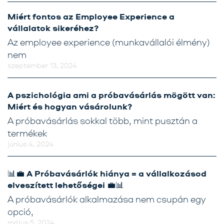
Miért fontos az Employee Experience a
vállalatok sikeréhez?
Az employee experience (munkavállalói élmény)
nem
szeptember 13, 2024
A pszichológia ami a próbavásárlás mögött van:
Miért és hogyan vásárolunk?
A próbavásárlás sokkal több, mint pusztán a
termékek
június 4, 2024
📊💼 A Próbavásárlók hiánya = a vállalkozásod
elveszített lehetőségei 💼📊
A próbavásárlók alkalmazása nem csupán egy
opció,
május 5, 2024