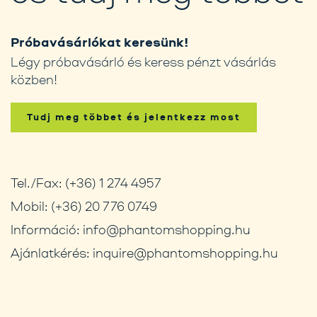
Próbavásárlókat keresünk!
Légy próbavásárló és keress pénzt vásárlás
közben!
Tudj meg többet és jelentkezz most
Tel./Fax:
(+36) 1 274 4957
Mobil:
(+36) 20 776 0749
Információ:
info@phantomshopping.hu
Ajánlatkérés:
inquire@phantomshopping.hu