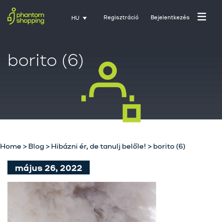
Regisztráció
Bejelentkezés
HU
borito (6)
Home
>
Blog
>
Hibázni ér, de tanulj belőle!
>
borito (6)
Főoldal
május 26, 2022
Rólunk
Üzletágak