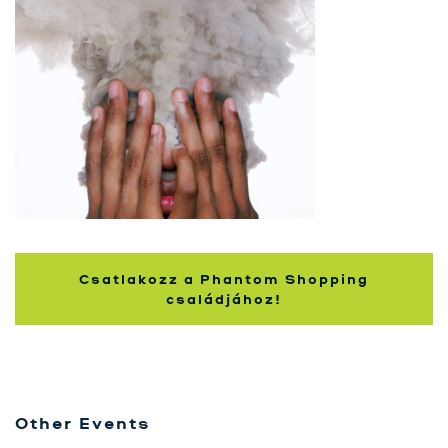
Szolgáltatásaink
Karrier
Kapcsolat
Tréning
Próbavásárlóknak
Blog
Csatlakozz a Phantom Shopping
családjához!
Other Events