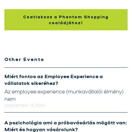
Karrier
Kapcsolat
Csatlakozz a Phantom Shopping
családjához!
Tréning
Próbavásárlóknak
Blog
Other Events
Miért fontos az Employee Experience a
vállalatok sikeréhez?
Az employee experience (munkavállalói élmény)
nem
szeptember 13, 2024
A pszichológia ami a próbavásárlás mögött van:
Miért és hogyan vásárolunk?