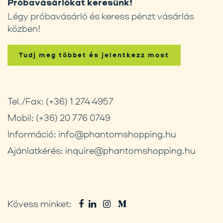
Próbavásárlókat keresünk!
Légy próbavásárló és keress pénzt vásárlás
közben!
Tudj meg többet és jelentkezz most
Tel./Fax:
(+36) 1 274 4957
Mobil:
(+36) 20 776 0749
Információ:
info@phantomshopping.hu
Ajánlatkérés:
inquire@phantomshopping.hu
Kövess minket: