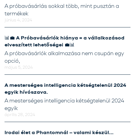
A próbavásárlás sokkal több, mint pusztán a
termékek
június 4, 2024
📊💼 A Próbavásárlók hiánya = a vállalkozásod
elveszített lehetőségei 💼📊
A próbavásárlók alkalmazása nem csupán egy
opció,
május 5, 2024
A mesterséges intelligencia kétségtelenül 2024
egyik hívószava.
A mesterséges intelligencia kétségtelenül 2024
egyik
április 28, 2024
Irodai élet a Phantomnál – valami készül…