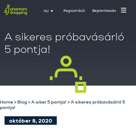
Regisztráció
Bejelentkezés
HU
A sikeres próbavásárló
5 pontja!
Főoldal
Home
>
Blog
>
A siker 5 pontja!
>
A sikeres próbavásárló 5
Rólunk
pontja!
Üzletágak
október 8, 2020
Szolgáltatásaink