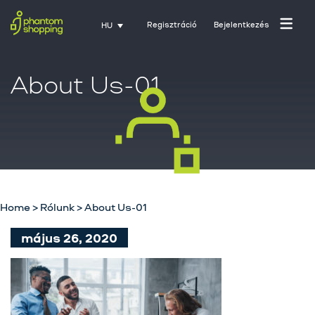
Regisztráció
Bejelentkezés
HU
About Us-01
Home
>
Rólunk
>
About Us-01
Főoldal
május 26, 2020
Rólunk
Üzletágak