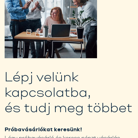
Lépj velünk
kapcsolatba,
és tudj meg többet
Próbavásárlókat keresünk!
Légy próbavásárló és keress pénzt vásárlás