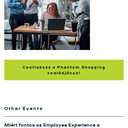
Szolgáltatásaink
Karrier
Kapcsolat
Tréning
Próbavásárlóknak
Blog
Csatlakozz a Phantom Shopping
családjához!
Other Events
Miért fontos az Employee Experience a