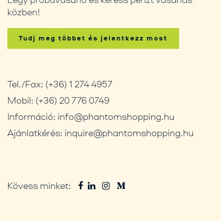
közben!
Tudj meg többet és jelentkezz most
Tel./Fax:
(+36) 1 274 4957
Mobil:
(+36) 20 776 0749
Információ:
info@phantomshopping.hu
Ajánlatkérés:
inquire@phantomshopping.hu
Kövess minket: