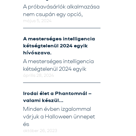
A próbavásárlók alkalmazása
nem csupán egy opció,
május 5, 2024
A mesterséges intelligencia
kétségtelenül 2024 egyik
hívószava.
A mesterséges intelligencia
kétségtelenül 2024 egyik
április 28, 2024
Irodai élet a Phantomnál –
valami készül…
Minden évben izgalommal
várjuk a Halloween ünnepet
és
október 26, 2023