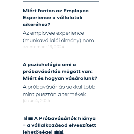
Miért fontos az Employee
Tréning
Experience a vállalatok
sikeréhez?
Próbavásárlóknak
Az employee experience
Blog
(munkavállalói élmény) nem
szeptember 13, 2024
A pszichológia ami a
próbavásárlás mögött van:
Miért és hogyan vásárolunk?
A próbavásárlás sokkal több,
mint pusztán a termékek
június 4, 2024
📊💼 A Próbavásárlók hiánya
= a vállalkozásod elveszített
lehetőségei 💼📊