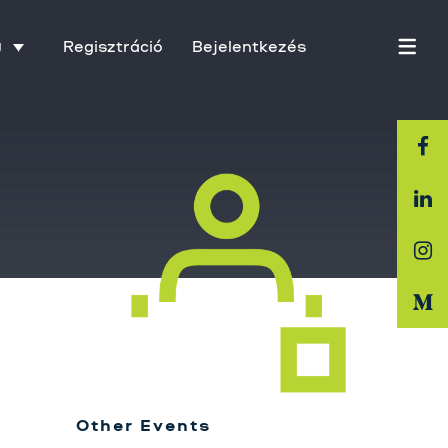
Regisztráció
Bejelentkezés
U
Főoldal
Rólunk
Üzletágak
Szolgáltatásaink
Karrier
Other Events
Kapcsolat