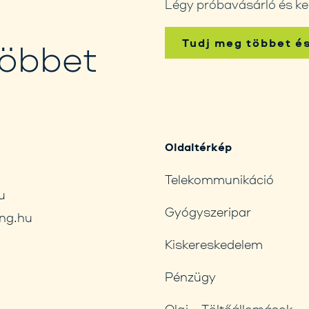
Légy próbavásárló és ke
Tudj meg többet é
többet
Oldaltérkép
Telekommunikáció
u
Gyógyszeripar
ng.hu
Kiskereskedelem
Pénzügy