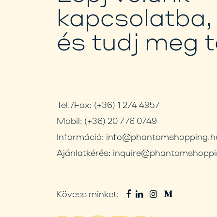
kapcsolatba,
és tudj meg 
Tel./Fax:
(+36) 1 274 4957
Mobil:
(+36) 20 776 0749
Információ:
info@phantomshopping.h
Ajánlatkérés:
inquire@phantomshoppi
Kövess minket: