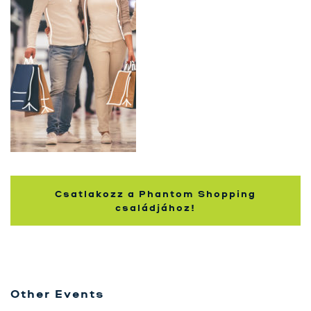
Szolgáltatásaink
Karrier
Kapcsolat
Tréning
Próbavásárlóknak
Blog
Csatlakozz a Phantom Shopping
családjához!
Other Events