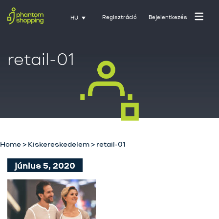
Regisztráció
Bejelentkezés
HU
retail-01
Home
>
Kiskereskedelem
>
retail-01
Főoldal
június 5, 2020
Rólunk
Üzletágak