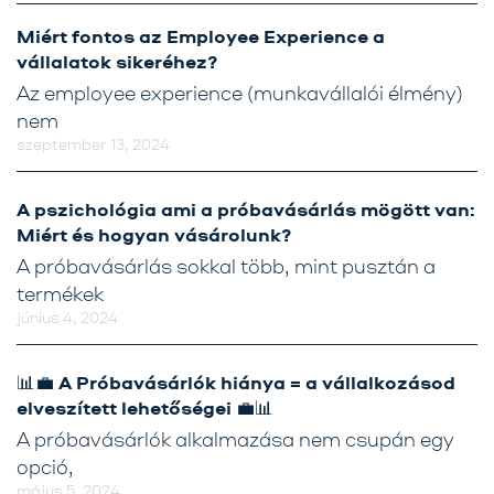
Miért fontos az Employee Experience a
vállalatok sikeréhez?
Az employee experience (munkavállalói élmény)
nem
szeptember 13, 2024
A pszichológia ami a próbavásárlás mögött van:
Miért és hogyan vásárolunk?
A próbavásárlás sokkal több, mint pusztán a
termékek
június 4, 2024
📊💼 A Próbavásárlók hiánya = a vállalkozásod
elveszített lehetőségei 💼📊
A próbavásárlók alkalmazása nem csupán egy
opció,
május 5, 2024