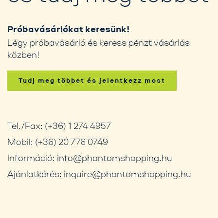
Próbavásárlókat keresünk!
Légy próbavásárló és keress pénzt vásárlás
közben!
Tudj meg többet és jelentkezz most
Tel./Fax:
(+36) 1 274 4957
Mobil:
(+36) 20 776 0749
Információ:
info@phantomshopping.hu
Ajánlatkérés:
inquire@phantomshopping.hu