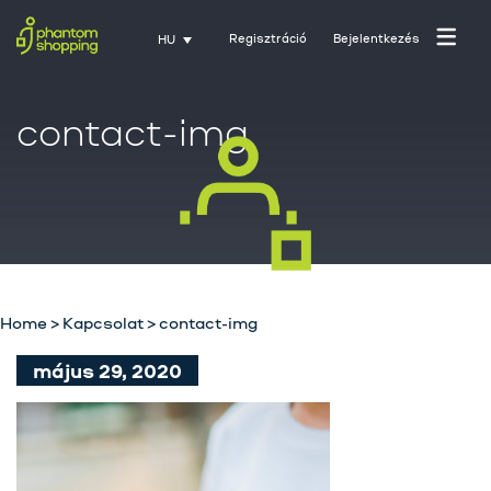
Regisztráció
Bejelentkezés
HU
contact-img
Home
>
Kapcsolat
>
contact-img
Főoldal
május 29, 2020
Rólunk
Üzletágak