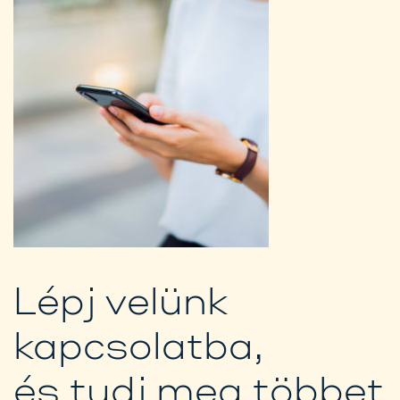
Lépj velünk
kapcsolatba,
és tudj meg többet