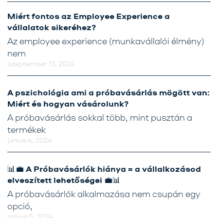
Miért fontos az Employee Experience a
vállalatok sikeréhez?
Az employee experience (munkavállalói élmény)
nem
szeptember 13, 2024
A pszichológia ami a próbavásárlás mögött van:
Miért és hogyan vásárolunk?
A próbavásárlás sokkal több, mint pusztán a
termékek
június 4, 2024
📊💼 A Próbavásárlók hiánya = a vállalkozásod
elveszített lehetőségei 💼📊
A próbavásárlók alkalmazása nem csupán egy
opció,
május 5, 2024