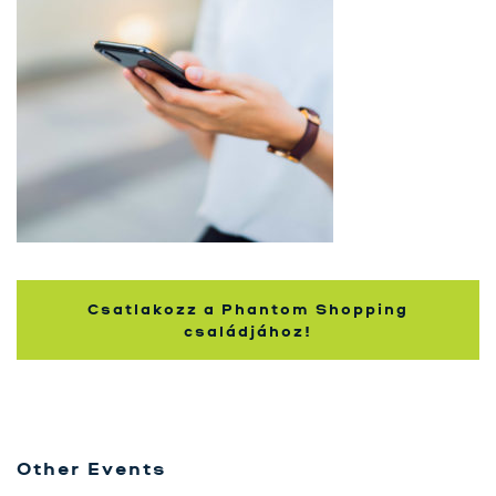
Szolgáltatásaink
Karrier
Kapcsolat
Tréning
Próbavásárlóknak
Blog
Csatlakozz a Phantom Shopping
családjához!
Other Events