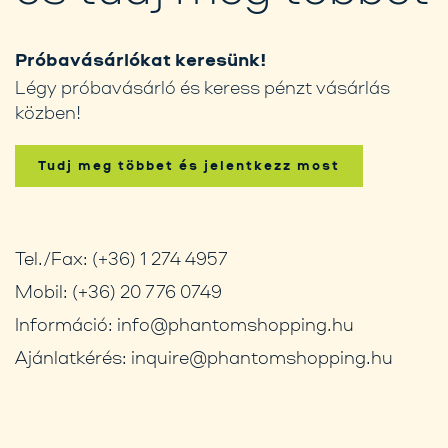
Próbavásárlókat keresünk!
Légy próbavásárló és keress pénzt vásárlás
közben!
Tudj meg többet és jelentkezz most
Tel./Fax:
(+36) 1 274 4957
Mobil:
(+36) 20 776 0749
Információ:
info@phantomshopping.hu
Ajánlatkérés:
inquire@phantomshopping.hu