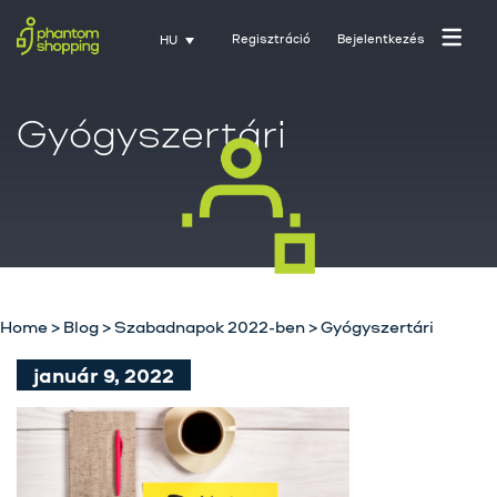
Regisztráció
Bejelentkezés
HU
Gyógyszertári
Home
>
Blog
>
Szabadnapok 2022-ben
>
Gyógyszertári
Főoldal
január 9, 2022
Rólunk
Üzletágak
Szolgáltatásaink