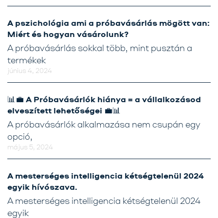
A pszichológia ami a próbavásárlás mögött van:
Miért és hogyan vásárolunk?
A próbavásárlás sokkal több, mint pusztán a
termékek
június 4, 2024
📊💼 A Próbavásárlók hiánya = a vállalkozásod
elveszített lehetőségei 💼📊
A próbavásárlók alkalmazása nem csupán egy
opció,
május 5, 2024
A mesterséges intelligencia kétségtelenül 2024
egyik hívószava.
A mesterséges intelligencia kétségtelenül 2024
egyik