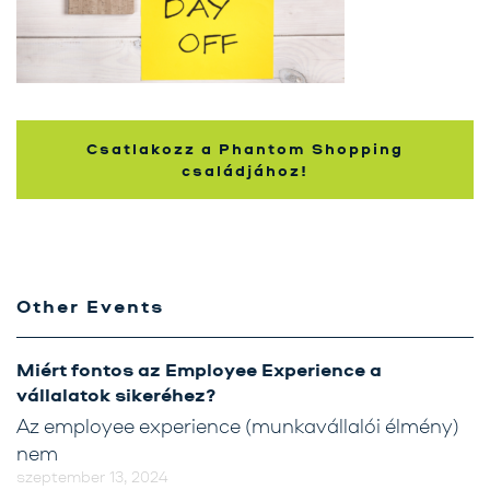
Karrier
Kapcsolat
Tréning
Csatlakozz a Phantom Shopping
családjához!
Próbavásárlóknak
Blog
Other Events
Miért fontos az Employee Experience a
vállalatok sikeréhez?
Az employee experience (munkavállalói élmény)
nem
szeptember 13, 2024