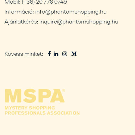
Mobil:
(+36) 20 776 0749
Információ:
info@phantomshopping.hu
Ajánlatkérés:
inquire@phantomshopping.hu
Kövess minket: