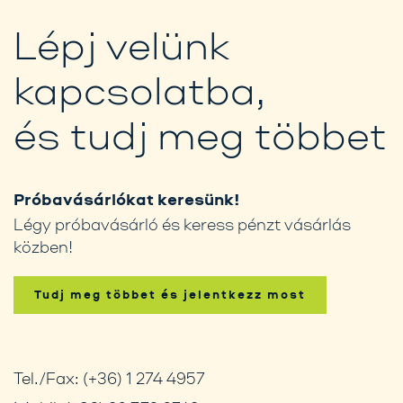
Lépj velünk
kapcsolatba,
és tudj meg többet
Próbavásárlókat keresünk!
Légy próbavásárló és keress pénzt vásárlás
közben!
Tudj meg többet és jelentkezz most
Tel./Fax:
(+36) 1 274 4957