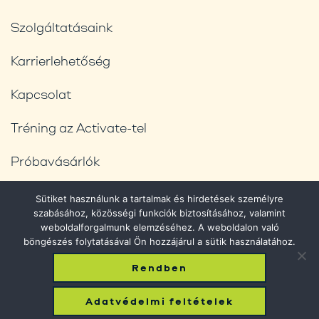
Szolgáltatásaink
Karrierlehetőség
Kapcsolat
Tréning az Activate-tel
Próbavásárlók
Blog
Sütiket használunk a tartalmak és hirdetések személyre
szabásához, közösségi funkciók biztosításához, valamint
Adatvédelmi feltételek
weboldalforgalmunk elemzéséhez. A weboldalon való
böngészés folytatásával Ön hozzájárul a sütik használatához.
Rendben
© 2026 Phantom Shopping. All Rights Reserved.
Adatvédelmi feltételek