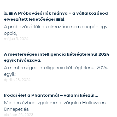
📊💼 A Próbavásárlók hiánya = a vállalkozásod
elveszített lehetőségei 💼📊
A próbavásárlók alkalmazása nem csupán egy
opció,
május 5, 2024
A mesterséges intelligencia kétségtelenül 2024
egyik hívószava.
A mesterséges intelligencia kétségtelenül 2024
egyik
április 28, 2024
Irodai élet a Phantomnál – valami készül…
Minden évben izgalommal várjuk a Halloween
ünnepet és
október 26, 2023