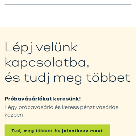
Lépj velünk
kapcsolatba,
és tudj meg többet
Próbavásárlókat keresünk!
Légy próbavásárló és keress pénzt vásárlás
közben!
Tudj meg többet és jelentkezz most