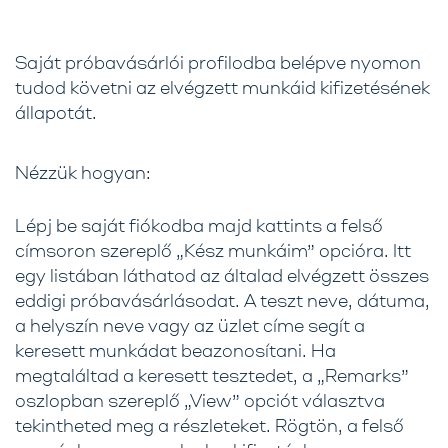
Saját próbavásárlói profilodba belépve nyomon
tudod követni az elvégzett munkáid kifizetésének
állapotát.
Nézzük hogyan:
Lépj be saját fiókodba majd kattints a felső
címsoron szereplő „Kész munkáim” opcióra. Itt
egy listában láthatod az általad elvégzett összes
eddigi próbavásárlásodat. A teszt neve, dátuma,
a helyszín neve vagy az üzlet címe segít a
keresett munkádat beazonosítani. Ha
megtaláltad a keresett tesztedet, a „Remarks”
oszlopban szereplő „View” opciót választva
tekintheted meg a részleteket. Rögtön, a felső