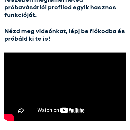
próbavásárlói profilod egyik hasznos
Üzletágak
funkcióját.
Szolgáltatásaink
Nézd meg videónkat, lépj be fiókodba és
Karrier
próbáld ki te is!
Kapcsolat
Tréning
Próbavásárlóknak
Blog