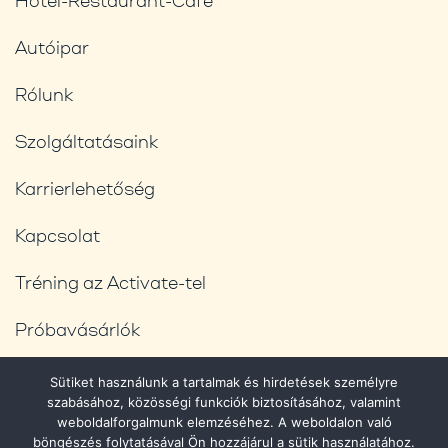
Autóipar
Rólunk
Szolgáltatásaink
Karrierlehetőség
Kapcsolat
Tréning az Activate-tel
Próbavásárlók
Blog
Sütiket használunk a tartalmak és hirdetések személyre
szabásához, közösségi funkciók biztosításához, valamint
Adatvédelmi feltételek
weboldalforgalmunk elemzéséhez. A weboldalon való
böngészés folytatásával Ön hozzájárul a sütik használatához.