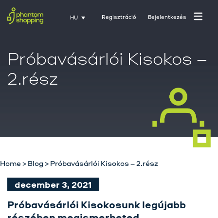
Regisztráció
Bejelentkezés
HU
Próbavásárlói Kisokos –
2.rész
Home
>
Blog
>
Próbavásárlói Kisokos – 2.rész
december 3, 2021
Főoldal
Próbavásárlói Kisokosunk legújabb
Rólunk
részében megismerheted