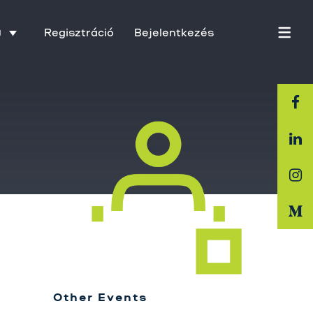
Regisztráció
Bejelentkezés
U
Főoldal
Rólunk
Üzletágak
Szolgáltatásaink
Karrier
Other Events
Kapcsolat