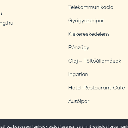
Telekommunikáció
u
Gyógyszeripar
ng.hu
Kiskereskedelem
Pénzügy
Olaj – Töltőállomások
Ingatlan
Hotel-Restaurant-Cafe
Autóipar
ásához, közösségi funkciók biztosításához, valamint weboldalforgalmu