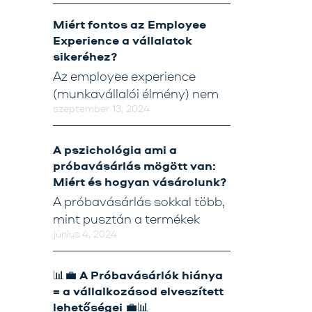
Tréning
Miért fontos az Employee
Experience a vállalatok
Próbavásárlóknak
sikeréhez?
Blog
Az employee experience
(munkavállalói élmény) nem
szeptember 13, 2024
A pszichológia ami a
próbavásárlás mögött van:
Miért és hogyan vásárolunk?
A próbavásárlás sokkal több,
mint pusztán a termékek
június 4, 2024
📊💼 A Próbavásárlók hiánya
= a vállalkozásod elveszített
lehetőségei 💼📊