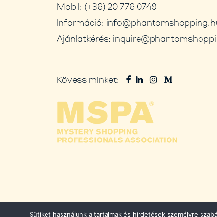
Mobil:
(+36) 20 776 0749
Információ:
info@phantomshopping.h
Ajánlatkérés:
inquire@phantomshoppi
Kövess minket:
Sütiket használunk a tartalmak és hirdetések személyre szab