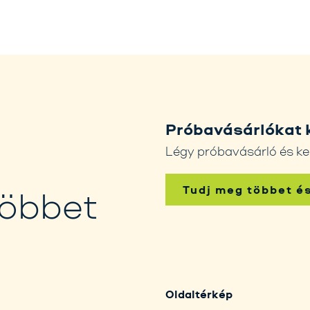
Próbavásárlókat 
Légy próbavásárló és ke
Tudj meg többet é
többet
Oldaltérkép