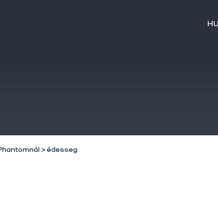
H
 Phantomnál
>
édesseg