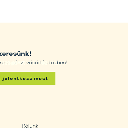
keresünk!
ress pénzt vásárlás közben!
s jelentkezz most
Rólunk