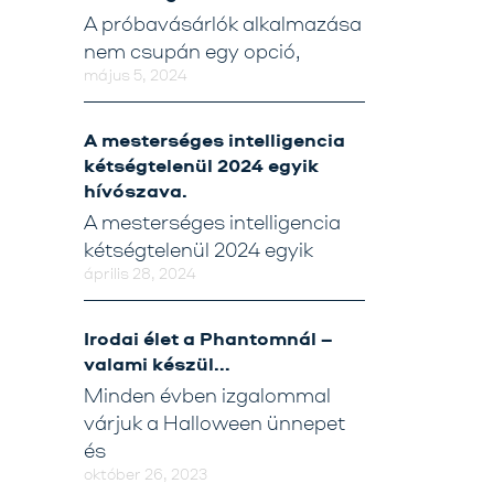
A próbavásárlók alkalmazása
nem csupán egy opció,
május 5, 2024
A mesterséges intelligencia
kétségtelenül 2024 egyik
hívószava.
A mesterséges intelligencia
kétségtelenül 2024 egyik
április 28, 2024
Irodai élet a Phantomnál –
valami készül…
Minden évben izgalommal
várjuk a Halloween ünnepet
és
október 26, 2023