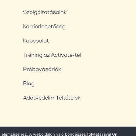
Szolgáltatásaink
Karrierlehetőség
Kapcsolat
Tréning az Activate-tel
Próbavásárlók
Blog
Adatvédelmi feltételek
nk elemzéséhez. A weboldalon való böngészés folytatásával Ön