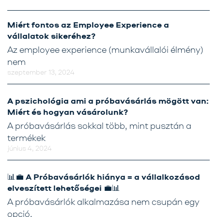
Miért fontos az Employee Experience a
vállalatok sikeréhez?
Az employee experience (munkavállalói élmény)
nem
szeptember 13, 2024
A pszichológia ami a próbavásárlás mögött van:
Miért és hogyan vásárolunk?
A próbavásárlás sokkal több, mint pusztán a
termékek
június 4, 2024
📊💼 A Próbavásárlók hiánya = a vállalkozásod
elveszített lehetőségei 💼📊
A próbavásárlók alkalmazása nem csupán egy
opció,