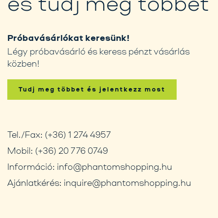
és tudj meg többet
Próbavásárlókat keresünk!
Légy próbavásárló és keress pénzt vásárlás
közben!
Tudj meg többet és jelentkezz most
Tel./Fax:
(+36) 1 274 4957
Mobil:
(+36) 20 776 0749
Információ:
info@phantomshopping.hu
Ajánlatkérés:
inquire@phantomshopping.hu