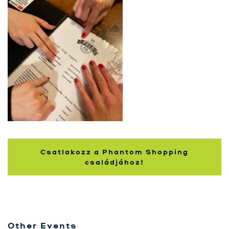
Szolgáltatásaink
Karrier
Kapcsolat
Tréning
Próbavásárlóknak
Blog
Csatlakozz a Phantom Shopping
családjához!
Other Events