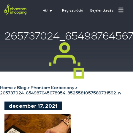
Regisztráció
Bejelentkezés
HU
265737024_65498764567
Home
>
Blog
>
Phantom Karácsony
>
265737024_654987645678954_8525581057589731592_n
Főoldal
december 17, 2021
Rólunk
Üzletágak