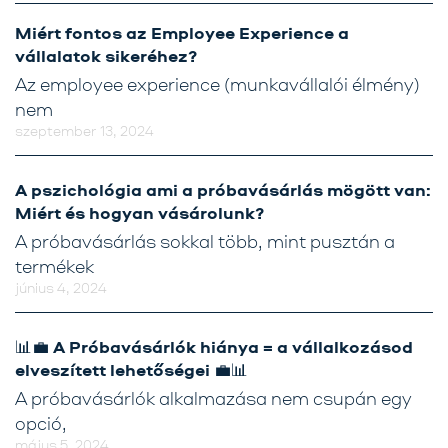
Miért fontos az Employee Experience a
vállalatok sikeréhez?
Az employee experience (munkavállalói élmény)
nem
szeptember 13, 2024
A pszichológia ami a próbavásárlás mögött van:
Miért és hogyan vásárolunk?
A próbavásárlás sokkal több, mint pusztán a
termékek
június 4, 2024
📊💼 A Próbavásárlók hiánya = a vállalkozásod
elveszített lehetőségei 💼📊
A próbavásárlók alkalmazása nem csupán egy
opció,
május 5, 2024