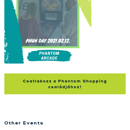
Szolgáltatásaink
Karrier
Kapcsolat
Tréning
Próbavásárlóknak
Blog
Csatlakozz a Phantom Shopping
családjához!
Other Events