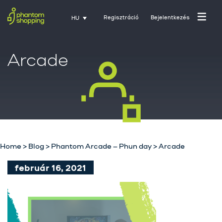
Regisztráció
Bejelentkezés
HU
Arcade
Home
>
Blog
>
Phantom Arcade – Phun day
>
Arcade
Főoldal
február 16, 2021
Rólunk
Üzletágak