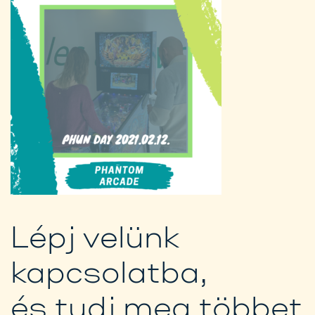
Lépj velünk
kapcsolatba,
és tudj meg többet