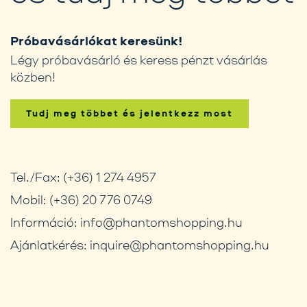
Próbavásárlókat keresünk!
Légy próbavásárló és keress pénzt vásárlás
közben!
Tudj meg többet és jelentkezz most
Tel./Fax:
(+36) 1 274 4957
Mobil:
(+36) 20 776 0749
Információ:
info@phantomshopping.hu
Ajánlatkérés:
inquire@phantomshopping.hu