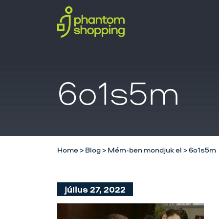
6o1s5m
Home
>
Blog
>
Mém-ben mondjuk el
>
6o1s5m
július 27, 2022