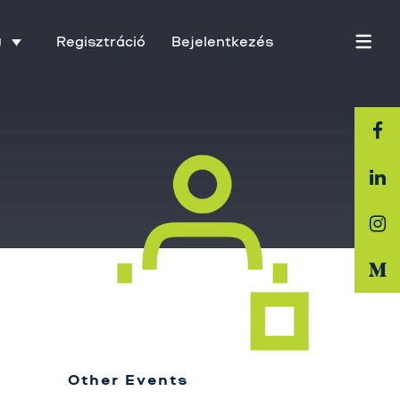
Regisztráció
Bejelentkezés
U
Főoldal
Rólunk
Üzletágak
Szolgáltatásaink
Karrier
Other Events
Kapcsolat