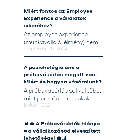
Miért fontos az Employee
Tréning
Experience a vállalatok
Próbavásárlóknak
sikeréhez?
Az employee experience
Blog
(munkavállalói élmény) nem
szeptember 13, 2024
A pszichológia ami a
próbavásárlás mögött van:
Miért és hogyan vásárolunk?
A próbavásárlás sokkal több,
mint pusztán a termékek
június 4, 2024
📊💼 A Próbavásárlók hiánya
= a vállalkozásod elveszített
lehetőségei 💼📊