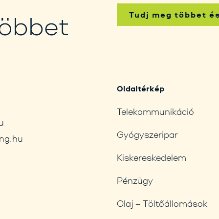
Tudj meg többet é
többet
Oldaltérkép
Telekommunikáció
u
Gyógyszeripar
ng.hu
Kiskereskedelem
Pénzügy
Olaj – Töltőállomások