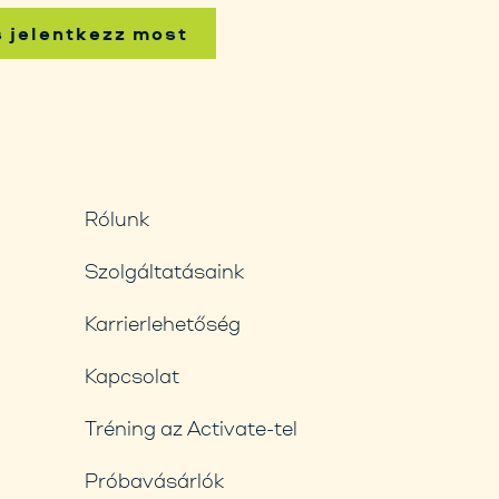
s jelentkezz most
Rólunk
Szolgáltatásaink
Karrierlehetőség
Kapcsolat
Tréning az Activate-tel
Próbavásárlók