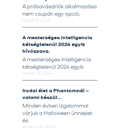
A próbavásárlók alkalmazása
nem csupán egy opció,
május 5, 2024
A mesterséges intelligencia
kétségtelenül 2024 egyik
hívószava.
A mesterséges intelligencia
kétségtelenül 2024 egyik
április 28, 2024
Irodai élet a Phantomnál –
valami készül…
Minden évben izgalommal
várjuk a Halloween ünnepet
és
október 26, 2023