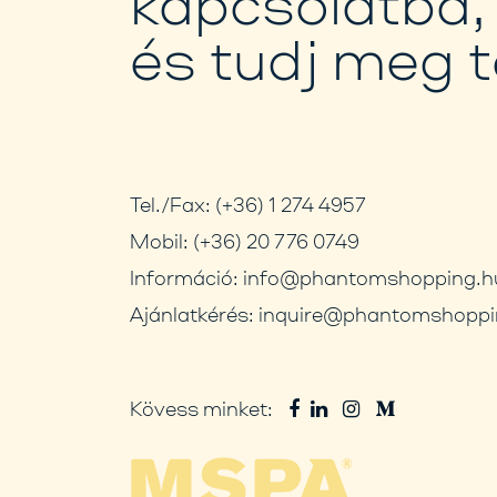
kapcsolatba,
és tudj meg 
Tel./Fax:
(+36) 1 274 4957
Mobil:
(+36) 20 776 0749
Információ:
info@phantomshopping.h
Ajánlatkérés:
inquire@phantomshoppi
Kövess minket: