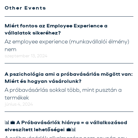
Other Events
Miért fontos az Employee Experience a
vállalatok sikeréhez?
Az employee experience (munkavállalói élmény)
nem
szeptember 13, 2024
A pszichológia ami a próbavásárlás mögött van:
Miért és hogyan vásárolunk?
A próbavásárlás sokkal több, mint pusztán a
termékek
június 4, 2024
📊💼 A Próbavásárlók hiánya = a vállalkozásod
elveszített lehetőségei 💼📊
A próbavásárlók alkalmazása nem csupán egy