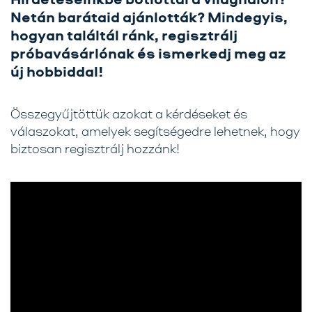
Netán barátaid ajánlották?
Mindegyis,
hogyan találtál ránk, regisztrálj
Főoldal
próbavásárlónak és ismerkedj meg az
új hobbiddal!
Rólunk
Üzletágak
Összegyűjtöttük azokat a kérdéseket és
válaszokat, amelyek segítségedre lehetnek, hogy
Szolgáltatásaink
biztosan regisztrálj hozzánk!
Karrier
Kapcsolat
Tréning
Próbavásárlóknak
Blog