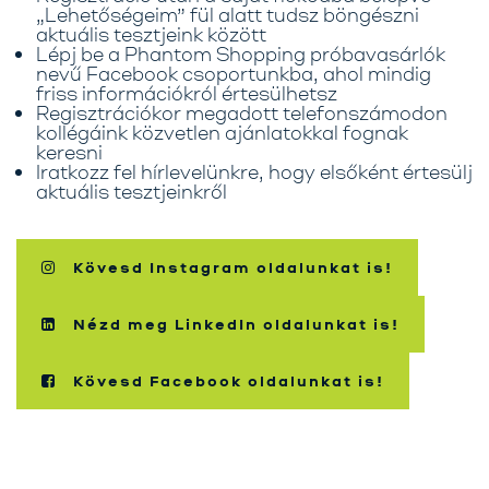
„Lehetőségeim” fül alatt tudsz böngészni
aktuális tesztjeink között
Lépj be a Phantom Shopping próbavasárlók
nevű Facebook csoportunkba, ahol mindig
friss információkról értesülhetsz
Regisztrációkor megadott telefonszámodon
kollégáink közvetlen ajánlatokkal fognak
keresni
Iratkozz fel hírlevelünkre, hogy elsőként értesülj
aktuális tesztjeinkről
Kövesd Instagram oldalunkat is!
Nézd meg LinkedIn oldalunkat is!
Kövesd Facebook oldalunkat is!