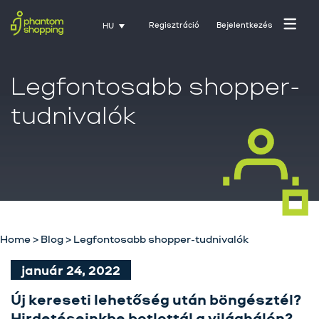
Regisztráció
Bejelentkezés
HU
Legfontosabb shopper-
tudnivalók
Home
>
Blog
>
Legfontosabb shopper-tudnivalók
január 24, 2022
Új kereseti lehetőség után böngésztél?
Hirdetéseinkbe botlottál a világhálón?