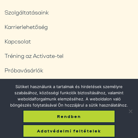
Szolgáltatásaink
Karrierlehetőség
Kapcsolat
Tréning az Activate-tel
Próbavásárlók
Blog
Sütiket használunk a tartalmak és hirdetések személyre
szabásához, közösségi funkciók biztosításához, valamint
Adatvédelmi feltételek
weboldalforgalmunk elemzéséhez. A weboldalon való
böngészés folytatásával Ön hozzájárul a sütik használatához.
Rendben
© 2026 Phantom Shopping. All Rights Reserved.
Adatvédelmi feltételek