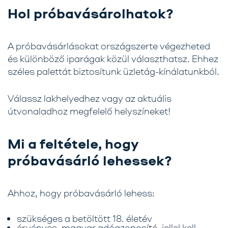
Hol próbavásárolhatok?
A próbavásárlásokat
országszerte
végezheted
és
különböző iparágak
közül választhatsz.
Ehhez
széles palettát biztosítunk üzletág-kínálatunkból.
Válassz lakhelyedhez vagy az aktuális
útvonaladhoz megfelelő helyszíneket!
Mi a feltétele, hogy
próbavásárló lehessek?
Ahhoz, hogy próbavásárló lehess:
szükséges a betöltött 18. életév
érvényes, magyar adóazonosító-jellel kell