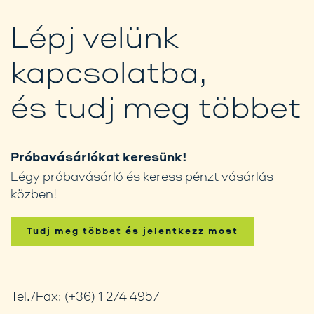
Lépj velünk
kapcsolatba,
és tudj meg többet
Próbavásárlókat keresünk!
Légy próbavásárló és keress pénzt vásárlás
közben!
Tudj meg többet és jelentkezz most
Tel./Fax:
(+36) 1 274 4957