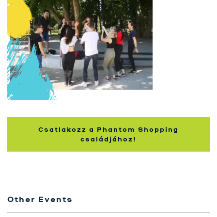
Szolgáltatásaink
Karrier
Kapcsolat
Tréning
Próbavásárlóknak
Blog
Csatlakozz a Phantom Shopping
családjához!
Other Events