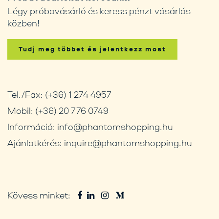
Légy próbavásárló és keress pénzt vásárlás
közben!
Tudj meg többet és jelentkezz most
Tel./Fax:
(+36) 1 274 4957
Mobil:
(+36) 20 776 0749
Információ:
info@phantomshopping.hu
Ajánlatkérés:
inquire@phantomshopping.hu
Kövess minket: