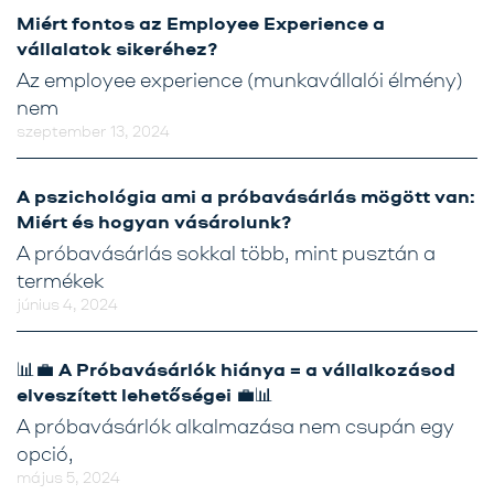
Miért fontos az Employee Experience a
vállalatok sikeréhez?
Az employee experience (munkavállalói élmény)
nem
szeptember 13, 2024
A pszichológia ami a próbavásárlás mögött van:
Miért és hogyan vásárolunk?
A próbavásárlás sokkal több, mint pusztán a
termékek
június 4, 2024
📊💼 A Próbavásárlók hiánya = a vállalkozásod
elveszített lehetőségei 💼📊
A próbavásárlók alkalmazása nem csupán egy
opció,
május 5, 2024