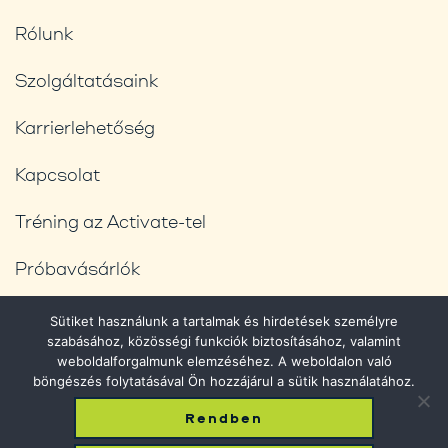
Rólunk
Szolgáltatásaink
Karrierlehetőség
Kapcsolat
Tréning az Activate-tel
Próbavásárlók
Blog
Sütiket használunk a tartalmak és hirdetések személyre
szabásához, közösségi funkciók biztosításához, valamint
Adatvédelmi feltételek
weboldalforgalmunk elemzéséhez. A weboldalon való
böngészés folytatásával Ön hozzájárul a sütik használatához.
Rendben
© 2026 Phantom Shopping. All Rights Reserved.