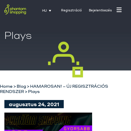
Regisztráció
Bejelentkezés
HU
Plays
Home
>
Blog
>
HAMAROSAN! – ÚJ REGISZTRÁCIÓS
RENDSZER
>
Plays
Főoldal
augusztus 24, 2021
Rólunk
Üzletágak
Szolgáltatásaink