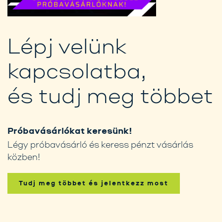
Lépj velünk
kapcsolatba,
és tudj meg többet
Próbavásárlókat keresünk!
Légy próbavásárló és keress pénzt vásárlás
közben!
Tudj meg többet és jelentkezz most