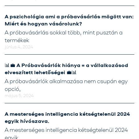
A pszichológia ami a próbavásárlás mögött van:
Miért és hogyan vásárolunk?
A próbavásárlás sokkal több, mint pusztán a
termékek
június 4, 2024
📊💼 A Próbavásárlók hiánya = a vállalkozásod
elveszített lehetőségei 💼📊
A próbavásárlók alkalmazása nem csupán egy
opció,
május 5, 2024
A mesterséges intelligencia kétségtelenül 2024
egyik hívószava.
A mesterséges intelligencia kétségtelenül 2024
egyik