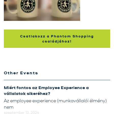
Karrier
Kapcsolat
Tréning
Csatlakozz a Phantom Shopping
Próbavásárlóknak
családjához!
Blog
Other Events
Miért fontos az Employee Experience a
vállalatok sikeréhez?
Az employee experience (munkavállalói élmény)
nem
szeptember 13, 2024