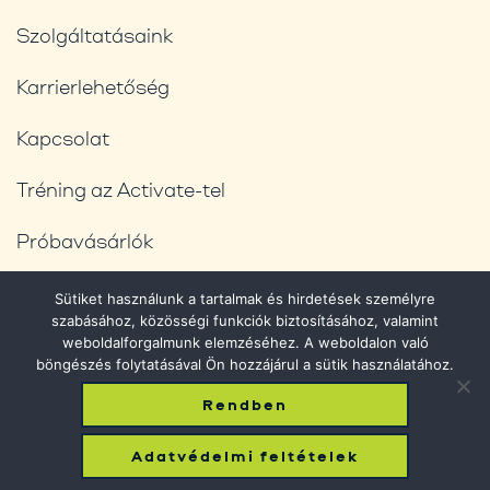
Szolgáltatásaink
Karrierlehetőség
Kapcsolat
Tréning az Activate-tel
Próbavásárlók
Blog
Sütiket használunk a tartalmak és hirdetések személyre
szabásához, közösségi funkciók biztosításához, valamint
Adatvédelmi feltételek
weboldalforgalmunk elemzéséhez. A weboldalon való
böngészés folytatásával Ön hozzájárul a sütik használatához.
Rendben
© 2026 Phantom Shopping. All Rights Reserved.
Adatvédelmi feltételek