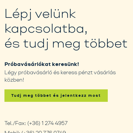
Lépj velünk
kapcsolatba,
és tudj meg többet
Próbavásárlókat keresünk!
Légy próbavásárló és keress pénzt vásárlás
közben!
Tudj meg többet és jelentkezz most
Tel./Fax:
(+36) 1 274 4957
Mobil:
(+36) 20 776 0749