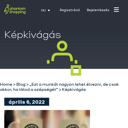
Regisztráció
Bejelentkezés
HU
Képkivágás
Home
>
Blog
>
„Ezt a munkát nagyon lehet élvezni, de csak
akkor, ha látod a szépségét”
>
Képkivágás
Főoldal
április 6, 2022
Rólunk
Üzletágak
Szolgáltatásaink