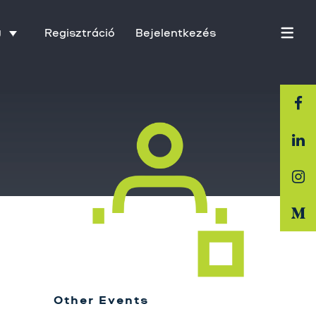
Regisztráció
Bejelentkezés
U
Főoldal
Rólunk
Üzletágak
Szolgáltatásaink
Karrier
Other Events