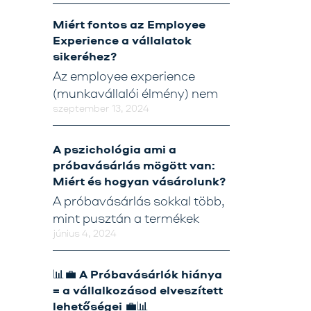
Kapcsolat
Miért fontos az Employee
Tréning
Experience a vállalatok
sikeréhez?
Próbavásárlóknak
Az employee experience
Blog
(munkavállalói élmény) nem
szeptember 13, 2024
A pszichológia ami a
próbavásárlás mögött van:
Miért és hogyan vásárolunk?
A próbavásárlás sokkal több,
mint pusztán a termékek
június 4, 2024
📊💼 A Próbavásárlók hiánya
= a vállalkozásod elveszített
lehetőségei 💼📊