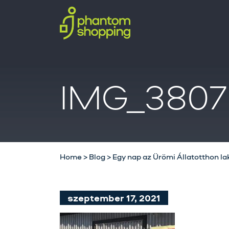
IMG_3807
Home
>
Blog
>
Egy nap az Ürömi Állatotthon la
szeptember 17, 2021