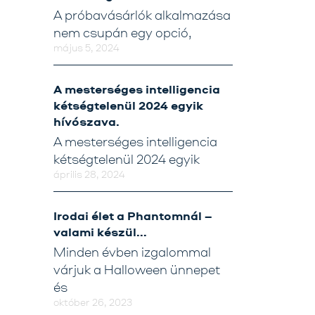
A próbavásárlók alkalmazása
nem csupán egy opció,
május 5, 2024
A mesterséges intelligencia
kétségtelenül 2024 egyik
hívószava.
A mesterséges intelligencia
kétségtelenül 2024 egyik
április 28, 2024
Irodai élet a Phantomnál –
valami készül…
Minden évben izgalommal
várjuk a Halloween ünnepet
és
október 26, 2023