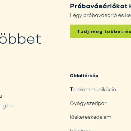
Próbavásárlókat 
Légy próbavásárló és ke
Tudj meg többet é
többet
Oldaltérkép
Telekommunikáció
u
Gyógyszeripar
ng.hu
Kiskereskedelem
Pénzügy