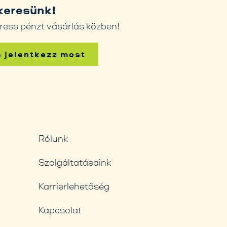
keresünk!
ress pénzt vásárlás közben!
s jelentkezz most
Rólunk
Szolgáltatásaink
Karrierlehetőség
Kapcsolat