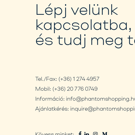
Lépj velünk
kapcsolatba,
és tudj meg 
Tel./Fax:
(+36) 1 274 4957
Mobil:
(+36) 20 776 0749
Információ:
info@phantomshopping.h
Ajánlatkérés:
inquire@phantomshoppi
Kövess minket: