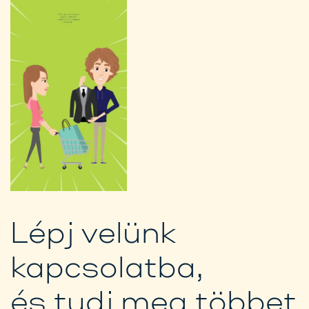
Lépj velünk
kapcsolatba,
és tudj meg többet