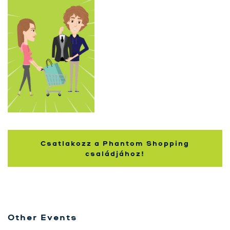
Szolgáltatásaink
Karrier
Kapcsolat
Tréning
Próbavásárlóknak
Blog
Csatlakozz a Phantom Shopping
családjához!
Other Events