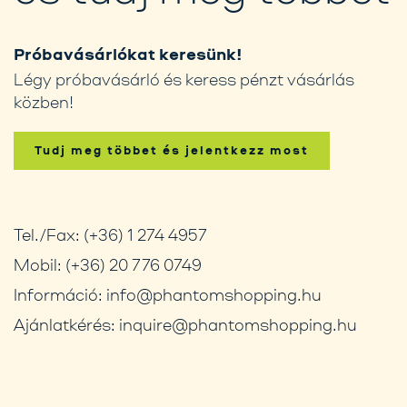
Próbavásárlókat keresünk!
Légy próbavásárló és keress pénzt vásárlás
közben!
Tudj meg többet és jelentkezz most
Tel./Fax:
(+36) 1 274 4957
Mobil:
(+36) 20 776 0749
Információ:
info@phantomshopping.hu
Ajánlatkérés:
inquire@phantomshopping.hu