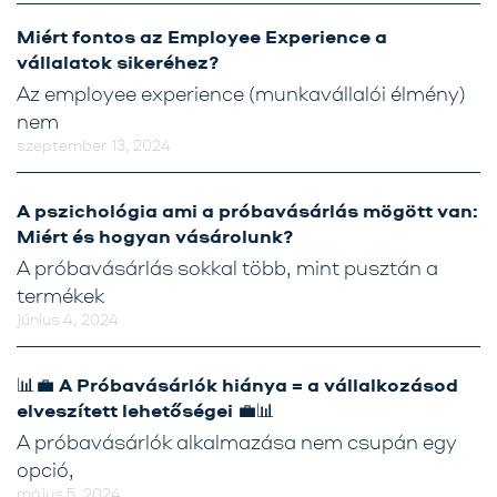
Miért fontos az Employee Experience a
vállalatok sikeréhez?
Az employee experience (munkavállalói élmény)
nem
szeptember 13, 2024
A pszichológia ami a próbavásárlás mögött van:
Miért és hogyan vásárolunk?
A próbavásárlás sokkal több, mint pusztán a
termékek
június 4, 2024
📊💼 A Próbavásárlók hiánya = a vállalkozásod
elveszített lehetőségei 💼📊
A próbavásárlók alkalmazása nem csupán egy
opció,
május 5, 2024