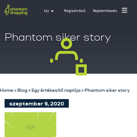
Regisztráció
Bejelentkezés
HU
Phantom siker story
Home
>
Blog
>
Egy értékesítő naplója
>
Phantom siker story
Főoldal
szeptember 9, 2020
Rólunk
Üzletágak