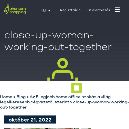
Regisztráció
Bejelentkezés
HU
close-up-woman-
working-out-together
Főoldal
Home
>
Blog
>
Az 5 legjobb home office szokás a világ
legsikeresebb cégvezetői szerint
>
close-up-woman-working-
Rólunk
out-together
Üzletágak
október 21, 2022