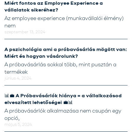
Miért fontos az Employee Experience a
vállalatok sikeréhez?
Az employee experience (munkavállalói élmény)
nem
szeptember 13, 2024
A pszichológia ami a próbavásárlás mögött van:
Miért és hogyan vásárolunk?
A próbavásárlás sokkal több, mint pusztán a
termékek
június 4, 2024
📊💼 A Próbavásárlók hiánya = a vállalkozásod
elveszített lehetőségei 💼📊
A próbavásárlók alkalmazása nem csupán egy
opció,
május 5, 2024