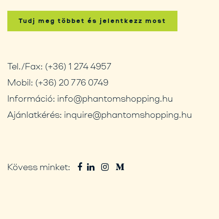
Tudj meg többet és jelentkezz most
Tel./Fax:
(+36) 1 274 4957
Mobil:
(+36) 20 776 0749
Információ:
info@phantomshopping.hu
Ajánlatkérés:
inquire@phantomshopping.hu
Kövess minket: