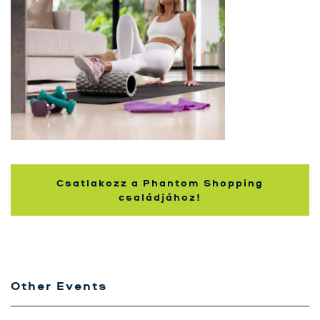
Szolgáltatásaink
Karrier
Kapcsolat
Tréning
Próbavásárlóknak
Blog
Csatlakozz a Phantom Shopping
családjához!
Other Events