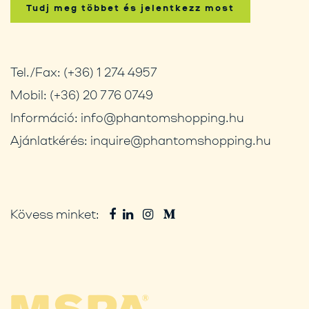
Tudj meg többet és jelentkezz most
Tel./Fax:
(+36) 1 274 4957
Mobil:
(+36) 20 776 0749
Információ:
info@phantomshopping.hu
Ajánlatkérés:
inquire@phantomshopping.hu
Kövess minket: