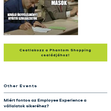
Szolgáltatásaink
Karrier
Kapcsolat
Tréning
Próbavásárlóknak
Csatlakozz a Phantom Shopping
Blog
családjához!
Other Events
Miért fontos az Employee Experience a
vállalatok sikeréhez?