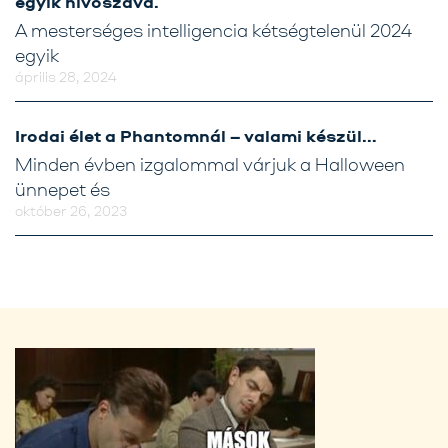
egyik hívószava.
A mesterséges intelligencia kétségtelenül 2024
egyik
április 28, 2024
Irodai élet a Phantomnál – valami készül…
Minden évben izgalommal várjuk a Halloween
ünnepet és
október 26, 2023