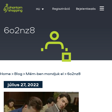
Regisztráció
Bejelentkezés
HU
6o2nz8
Home
>
Blog
>
Mém-ben mondjuk el
>
6o2nz8
Főoldal
július 27, 2022
Rólunk
Üzletágak