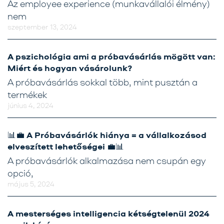
Az employee experience (munkavállalói élmény)
nem
szeptember 13, 2024
A pszichológia ami a próbavásárlás mögött van:
Miért és hogyan vásárolunk?
A próbavásárlás sokkal több, mint pusztán a
termékek
június 4, 2024
📊💼 A Próbavásárlók hiánya = a vállalkozásod
elveszített lehetőségei 💼📊
A próbavásárlók alkalmazása nem csupán egy
opció,
május 5, 2024
A mesterséges intelligencia kétségtelenül 2024