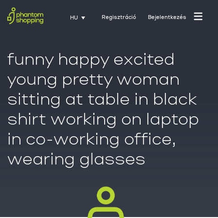
Regisztráció
Bejelentkezés
HU
funny happy excited
young pretty woman
sitting at table in black
shirt working on laptop
in co-working office,
wearing glasses
Főoldal
Rólunk
Üzletágak