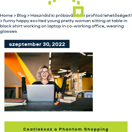
Szolgáltatásaink
Home
>
Blog
>
Használd ki próbavásárlói profilod lehetőségeit!
Karrier
>
funny happy excited young pretty woman sitting at table in
black shirt working on laptop in co-working office, wearing
Kapcsolat
glasses
Tréning
szeptember 30, 2022
Próbavásárlóknak
Blog
Csatlakozz a Phantom Shopping