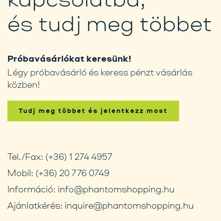
és tudj meg többet
Próbavásárlókat keresünk!
Légy próbavásárló és keress pénzt vásárlás
közben!
Tudj meg többet és jelentkezz most
Tel./Fax:
(+36) 1 274 4957
Mobil:
(+36) 20 776 0749
Információ:
info@phantomshopping.hu
Ajánlatkérés:
inquire@phantomshopping.hu