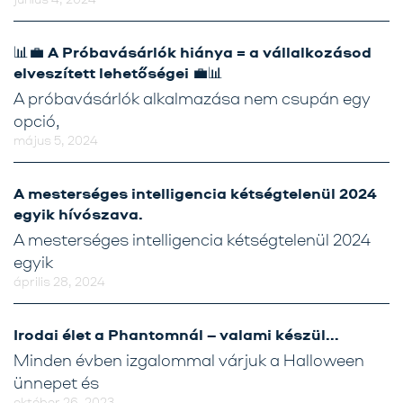
📊💼 A Próbavásárlók hiánya = a vállalkozásod
elveszített lehetőségei 💼📊
A próbavásárlók alkalmazása nem csupán egy
opció,
május 5, 2024
A mesterséges intelligencia kétségtelenül 2024
egyik hívószava.
A mesterséges intelligencia kétségtelenül 2024
egyik
április 28, 2024
Irodai élet a Phantomnál – valami készül…
Minden évben izgalommal várjuk a Halloween
ünnepet és
október 26, 2023