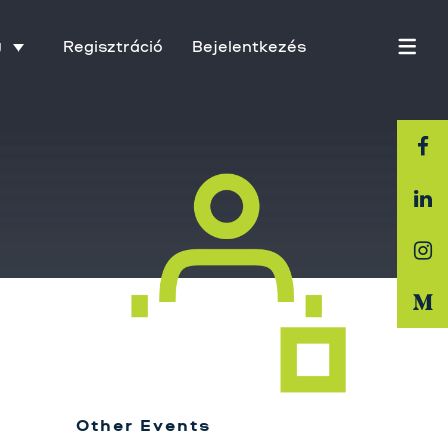
Regisztráció
Bejelentkezés
U
Főoldal
Rólunk
Üzletágak
Szolgáltatásaink
Karrier
Other Events