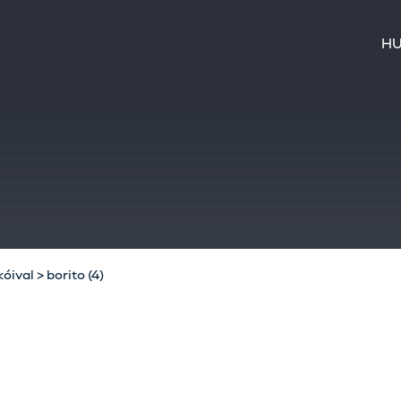
H
kóival
>
borito (4)