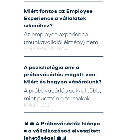
Kapcsolat
Miért fontos az Employee
Tréning
Experience a vállalatok
sikeréhez?
Próbavásárlóknak
Az employee experience
Blog
(munkavállalói élmény) nem
szeptember 13, 2024
A pszichológia ami a
próbavásárlás mögött van:
Miért és hogyan vásárolunk?
A próbavásárlás sokkal több,
mint pusztán a termékek
június 4, 2024
📊💼 A Próbavásárlók hiánya
= a vállalkozásod elveszített
lehetőségei 💼📊