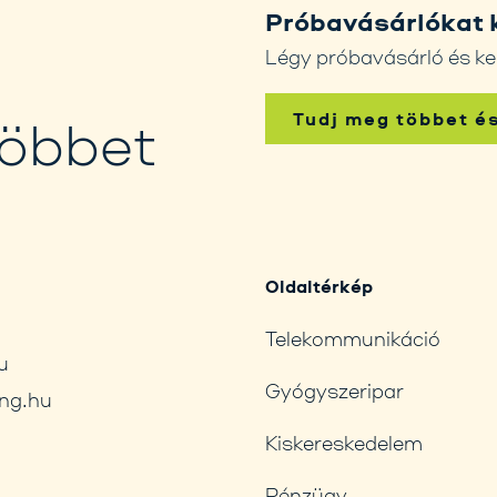
Próbavásárlókat 
Légy próbavásárló és ke
Tudj meg többet é
többet
Oldaltérkép
Telekommunikáció
u
Gyógyszeripar
ng.hu
Kiskereskedelem
Pénzügy