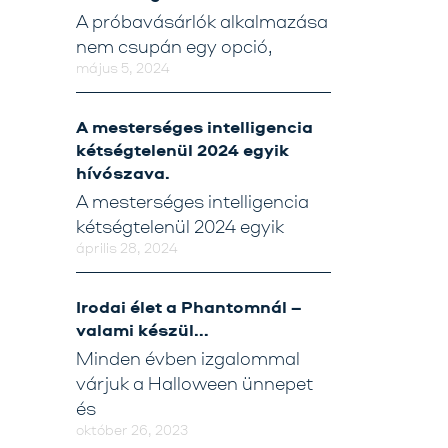
A próbavásárlók alkalmazása
nem csupán egy opció,
május 5, 2024
A mesterséges intelligencia
kétségtelenül 2024 egyik
hívószava.
A mesterséges intelligencia
kétségtelenül 2024 egyik
április 28, 2024
Irodai élet a Phantomnál –
valami készül…
Minden évben izgalommal
várjuk a Halloween ünnepet
és
október 26, 2023