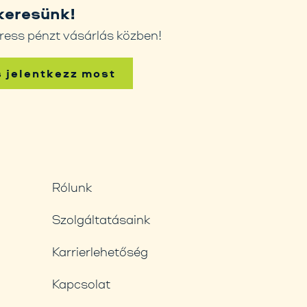
keresünk!
ress pénzt vásárlás közben!
s jelentkezz most
Rólunk
Szolgáltatásaink
Karrierlehetőség
Kapcsolat