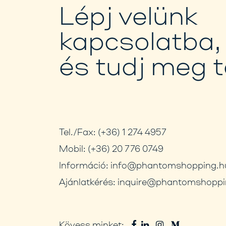
Lépj velünk
kapcsolatba,
és tudj meg 
Tel./Fax:
(+36) 1 274 4957
Mobil:
(+36) 20 776 0749
Információ:
info@phantomshopping.h
Ajánlatkérés:
inquire@phantomshoppi
Kövess minket: