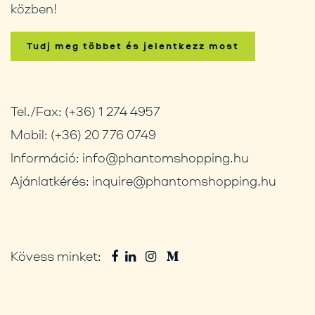
közben!
Tudj meg többet és jelentkezz most
Tel./Fax:
(+36) 1 274 4957
Mobil:
(+36) 20 776 0749
Információ:
info@phantomshopping.hu
Ajánlatkérés:
inquire@phantomshopping.hu
Kövess minket: