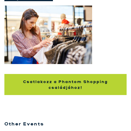
Szolgáltatásaink
Karrier
Kapcsolat
Tréning
Próbavásárlóknak
Blog
Csatlakozz a Phantom Shopping
családjához!
Other Events