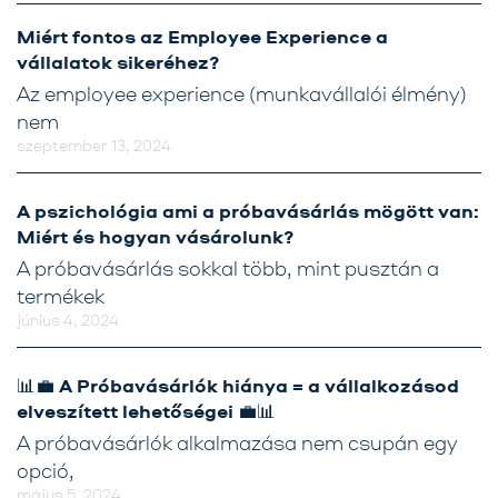
Miért fontos az Employee Experience a
vállalatok sikeréhez?
Az employee experience (munkavállalói élmény)
nem
szeptember 13, 2024
A pszichológia ami a próbavásárlás mögött van:
Miért és hogyan vásárolunk?
A próbavásárlás sokkal több, mint pusztán a
termékek
június 4, 2024
📊💼 A Próbavásárlók hiánya = a vállalkozásod
elveszített lehetőségei 💼📊
A próbavásárlók alkalmazása nem csupán egy
opció,
május 5, 2024