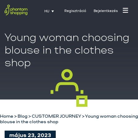
Regisztráció
Bejelentkezés
HU
Young woman choosing
blouse in the clothes
shop
Főoldal
Rólunk
Home
>
Blog
>
CUSTOMER JOURNEY
>
Young woman choosing
blouse in the clothes shop
Üzletágak
május 23, 2023