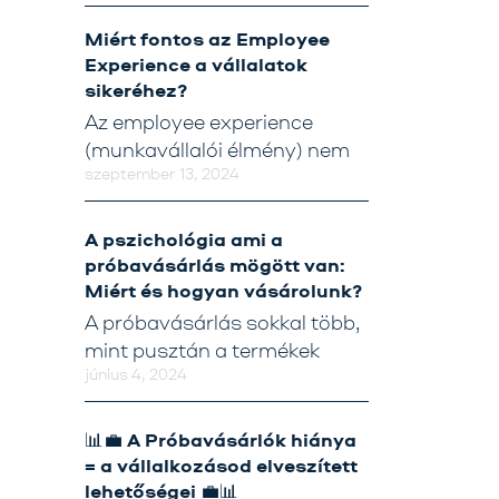
Miért fontos az Employee
Tréning
Experience a vállalatok
sikeréhez?
Próbavásárlóknak
Az employee experience
Blog
(munkavállalói élmény) nem
szeptember 13, 2024
A pszichológia ami a
próbavásárlás mögött van:
Miért és hogyan vásárolunk?
A próbavásárlás sokkal több,
mint pusztán a termékek
június 4, 2024
📊💼 A Próbavásárlók hiánya
= a vállalkozásod elveszített
lehetőségei 💼📊